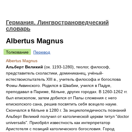
Германия. Лингвострановедческий
словарь
Albertus Magnus
Толкование
Перевод
Albertus Magnus
Альберт Великий
(ок. 1193-1280), теолог, философ,
представитель схоластики, доминиканец, учёный-
естествоиспытатель XIII в., учитель философа и богослова
Фомы Аквинского. Родился в Швабии, учился в Падуе,
преподавал в Париже, Кёльне, других городах. В 1260-1262 гг.
был епископом, затем добился от Папы сложения с него
епископского сана, решив посвятить себя всецело науке.
Скончался в Кёльне в 1280 г. За энциклопедичность познаний
Альберт Великий получил от католической церкви титул "doctor
universalis". Приобрёл известность как интерпретатор
Аристотеля с позиций католического богословия. Город