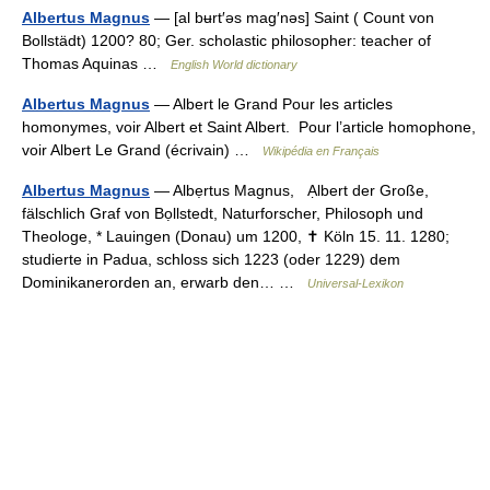
Albertus Magnus
— [al bʉrt′əs mag′nəs] Saint ( Count von
Bollstädt) 1200? 80; Ger. scholastic philosopher: teacher of
Thomas Aquinas …
English World dictionary
Albertus Magnus
— Albert le Grand Pour les articles
homonymes, voir Albert et Saint Albert. Pour l’article homophone,
voir Albert Le Grand (écrivain) …
Wikipédia en Français
Albertus Magnus
— Albẹrtus Magnus, Ạlbert der Große,
fälschlich Graf von Bọllstedt, Naturforscher, Philosoph und
Theologe, * Lauingen (Donau) um 1200, ✝ Köln 15. 11. 1280;
studierte in Padua, schloss sich 1223 (oder 1229) dem
Dominikanerorden an, erwarb den… …
Universal-Lexikon